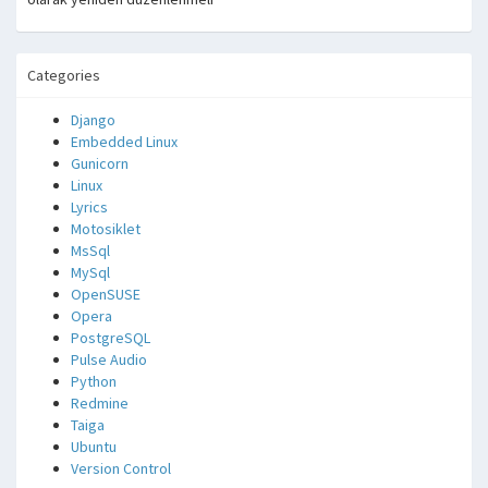
Categories
Django
Embedded Linux
Gunicorn
Linux
Lyrics
Motosiklet
MsSql
MySql
OpenSUSE
Opera
PostgreSQL
Pulse Audio
Python
Redmine
Taiga
Ubuntu
Version Control