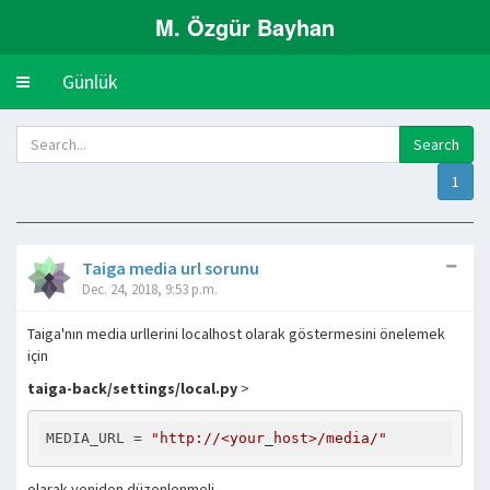
M. Özgür Bayhan
Günlük
Toggle
navigation
1
Taiga media url sorunu
Dec. 24, 2018, 9:53 p.m.
Taiga'nın media urllerini localhost olarak göstermesini önelemek
için
taiga-back/settings/local.py
>
MEDIA_URL
 = 
"http://<your_host>/media/"
olarak yeniden düzenlenmeli